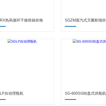
GRX热风循环干燥烘箱价格
SGZM蒸汽式灭菌柜报
GLP自动理瓶机
SG-600SG转盘式供瓶