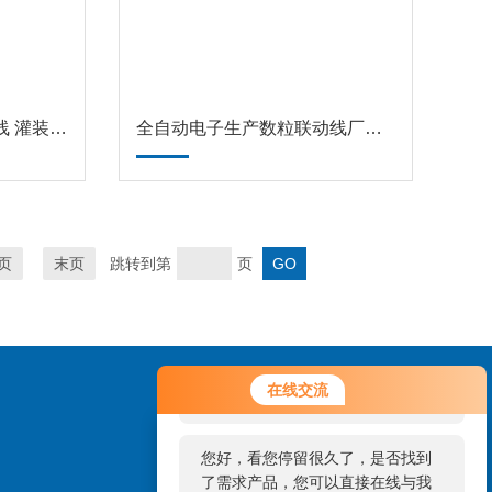
SG系列高速口服液生产线 灌装生产线
全自动电子生产数粒联动线厂家 数粒(片)机
页
末页
跳转到第
页
您好！欢迎前来咨询，很高兴为您
在线交流
服务，请问您要咨询什么问题呢？
您好，看您停留很久了，是否找到
了需求产品，您可以直接在线与我