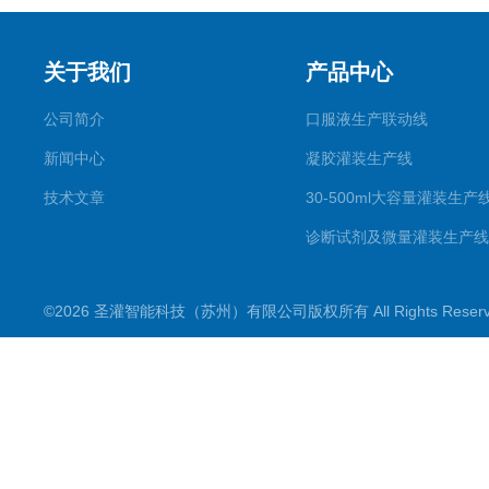
关于我们
产品中心
公司简介
口服液生产联动线
新闻中心
凝胶灌装生产线
技术文章
30-500ml大容量灌装生产
诊断试剂及微量灌装生产线
滴眼剂生产线
©2026 圣灌智能科技（苏州）有限公司版权所有 All Rights Rese
喷雾剂生产线
一元二元气雾剂灌装机
粉剂分装生产线
数粒（片）瓶包装生产线
理瓶机及供瓶机系列