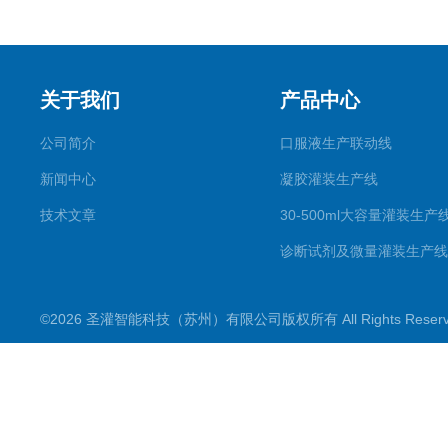
关于我们
产品中心
公司简介
口服液生产联动线
新闻中心
凝胶灌装生产线
技术文章
30-500ml大容量灌装生产
诊断试剂及微量灌装生产线
滴眼剂生产线
©2026 圣灌智能科技（苏州）有限公司版权所有 All Rights Rese
喷雾剂生产线
一元二元气雾剂灌装机
粉剂分装生产线
数粒（片）瓶包装生产线