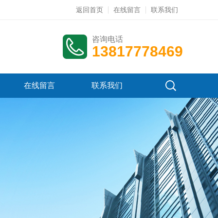
返回首页
在线留言
联系我们
咨询电话
13817778469
在线留言
联系我们