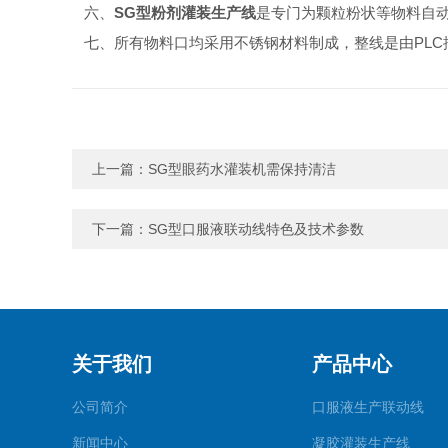
六、
SG型粉剂灌装生产线
是专门为颗粒粉状等物料自
七、所有物料口均采用不锈钢材料制成，整线是由PLC
上一篇：
SG型眼药水灌装机需保持清洁
下一篇：
SG型口服液联动线特色及技术参数
关于我们
产品中心
公司简介
口服液生产联动线
新闻中心
凝胶灌装生产线