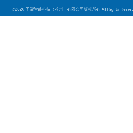
©2026 圣灌智能科技（苏州）有限公司版权所有 All Rights Rese
喷雾剂生产线
一元二元气雾剂灌装机
粉剂分装生产线
数粒（片）瓶包装生产线
理瓶机及供瓶机系列
洗瓶机系列
干燥灭菌系列
灌装机产品系列
粉剂及片剂胶囊分装机产品
旋（轧）盖机及封口系列
贴标机系列