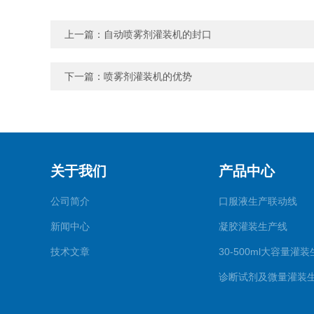
上一篇：
自动喷雾剂灌装机的封口
下一篇：
喷雾剂灌装机的优势
关于我们
产品中心
公司简介
口服液生产联动线
新闻中心
凝胶灌装生产线
技术文章
30-500ml大容量灌
诊断试剂及微量灌装
滴眼剂生产线