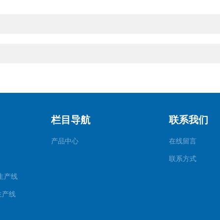
栏目导航
联系我们
产品中心
在线留言
联系方式
装生产线
生产线