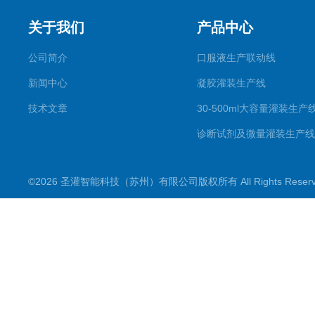
关于我们
产品中心
公司简介
口服液生产联动线
新闻中心
凝胶灌装生产线
技术文章
30-500ml大容量灌装生产
诊断试剂及微量灌装生产线
滴眼剂生产线
©2026 圣灌智能科技（苏州）有限公司版权所有 All Rights Rese
喷雾剂生产线
一元二元气雾剂灌装机
粉剂分装生产线
数粒（片）瓶包装生产线
理瓶机及供瓶机系列
洗瓶机系列