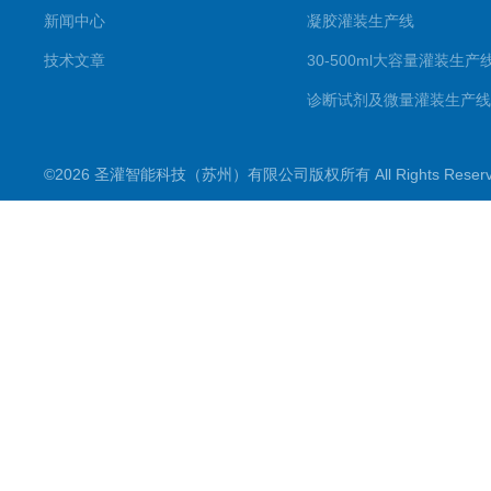
新闻中心
凝胶灌装生产线
技术文章
30-500ml大容量灌装生产
诊断试剂及微量灌装生产线
滴眼剂生产线
©2026 圣灌智能科技（苏州）有限公司版权所有 All Rights Rese
喷雾剂生产线
一元二元气雾剂灌装机
粉剂分装生产线
数粒（片）瓶包装生产线
理瓶机及供瓶机系列
洗瓶机系列
干燥灭菌系列
灌装机产品系列