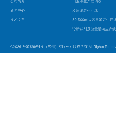
公司简介
口服液生产联动线
新闻中心
凝胶灌装生产线
技术文章
30-500ml大容量灌装生产
诊断试剂及微量灌装生产线
滴眼剂生产线
©2026 圣灌智能科技（苏州）有限公司版权所有 All Rights Rese
喷雾剂生产线
一元二元气雾剂灌装机
粉剂分装生产线
数粒（片）瓶包装生产线
理瓶机及供瓶机系列
洗瓶机系列
干燥灭菌系列
灌装机产品系列