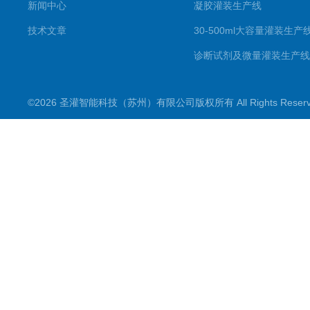
新闻中心
凝胶灌装生产线
技术文章
30-500ml大容量灌装生产
诊断试剂及微量灌装生产线
滴眼剂生产线
©2026 圣灌智能科技（苏州）有限公司版权所有 All Rights Rese
喷雾剂生产线
一元二元气雾剂灌装机
粉剂分装生产线
数粒（片）瓶包装生产线
理瓶机及供瓶机系列
洗瓶机系列
干燥灭菌系列
灌装机产品系列
粉剂及片剂胶囊分装机产品