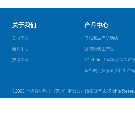
关于我们
产品中心
公司简介
口服液生产联动线
新闻中心
凝胶灌装生产线
技术文章
30-500ml大容量灌装生产
诊断试剂及微量灌装生产线
滴眼剂生产线
©2026 圣灌智能科技（苏州）有限公司版权所有 All Rights Rese
喷雾剂生产线
一元二元气雾剂灌装机
粉剂分装生产线
数粒（片）瓶包装生产线