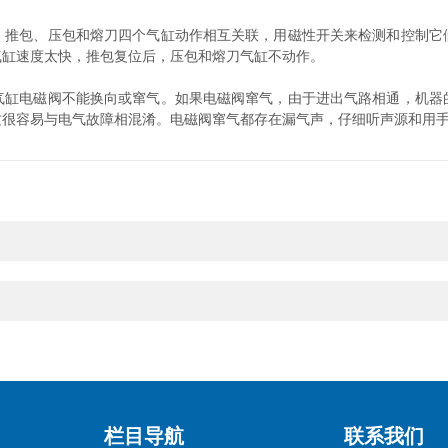
包、压包和熔刀四个气缸动作相互关联，用磁性开关来检测和控制它
气缸速度太快，推包复位后，压包和熔刀气缸不动作。
电磁阀不能换向或窜气。如果电磁阀窜气，由于进出气路相通，机器
这很容易与电气故障相混淆。电磁阀窜气都存在漏气声，仔细听声源和用
栏目导航
联系我们