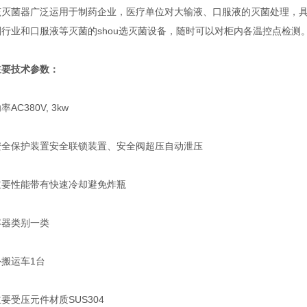
菌器广泛运用于制药企业，医疗单位对大输液、口服液的灭菌处理，具
行业和口服液等灭菌的shou选灭菌设备，随时可以对柜内各温控点检测
主要技术参数：
C380V, 3kw
保护装置安全联锁装置、安全阀超压自动泄压
性能带有快速冷却避免炸瓶
类别一类
运车1台
受压元件材质SUS304