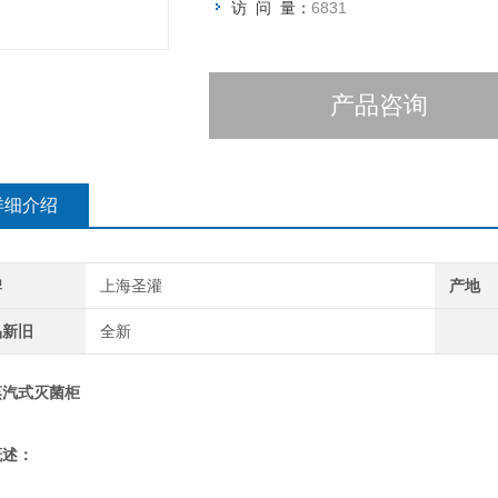
访 问 量：
6831
产品咨询
详细介绍
牌
上海圣灌
产地
品新旧
全新
蒸汽式灭菌柜
概述：