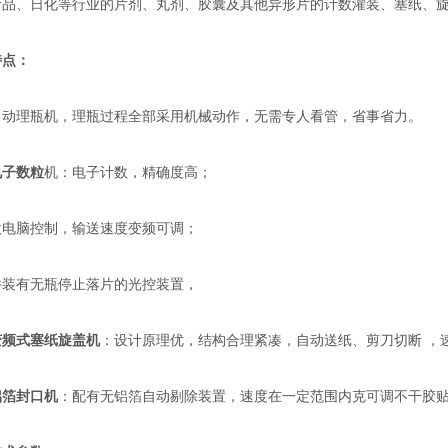
食品、日化等行业的片剂、丸剂、胶囊及其他异形片的计数灌装、塞纸、
特点：
理瓶机，理瓶过程全部采用机械动作，无需专人看管，省事省力。
电子数粒
机：电子计数，精确度高；
脑控制，输送速度变频可调；
有无瓶停止落片的光控装置，
变频式塞纸旋盖机
：设计原理优，结构合理紧凑，自动送纸、剪刀切断 ，
铝箔封口机
：配有无铝箔自动剔除装置，速度在一定范围内克可调不干胶